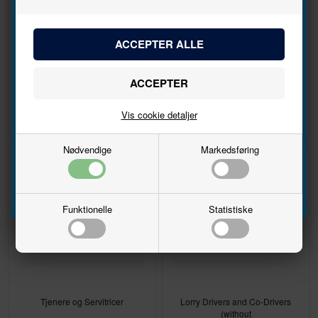
nyhedsbrevet
Bliv den første til at høre, når der kommer nye
modeller.
8 Sunshades
Bænke
DKK 74,00
DKK 108,00
Navn
Vis cookie detaljer
Email
Nødvendige
Markedsføring
Tilmeld
Funktionelle
Statistiske
Tjenere og Servitricer
Lorry Drivers and Co-Drivers
(without