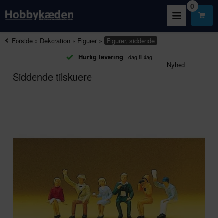
0
Forside
»
Dekoration
»
Figurer
»
Figurer, siddende
Hurtig levering
- dag til dag
Nyhed
Siddende tilskuere