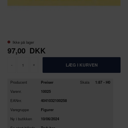
Ikke på lager
97,00
DKK
-
+
Producent
Preiser
Skala
1:87 - H0
Varenr.
10025
EANnr.
4041032100258
Varegruppe
Figurer
Ny i butikken
10/06/2024
Se stort billede
Tryk her