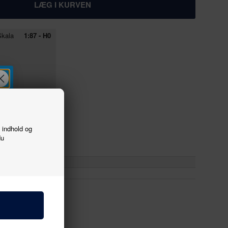
kala
1:87 - H0
f indhold og
du