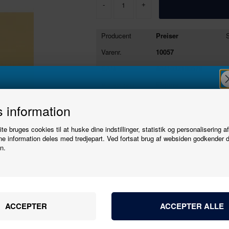
-
+
Producent
Preiser
S
Varenr.
10057
EANnr.
4041032100579
Varegruppe
Figurer
Se stort billede
Tryk her
Tilmeld
 information
e bruges cookies til at huske dine indstillinger, statistik og personalisering a
nyhedsbrevet
e information deles med tredjepart. Ved fortsat brug af websiden godkender 
n.
Producent
Preiser
Varenr.
10057
Bliv den første til at høre, når der kommer nye
Skala
1:87 - H0
modeller.
Navn