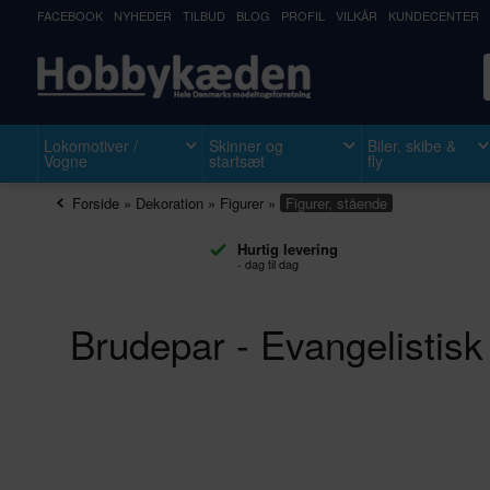
FACEBOOK
NYHEDER
TILBUD
BLOG
PROFIL
VILKÅR
KUNDECENTER
Lokomotiver /
Skinner og
Biler, skibe &
Vogne
startsæt
fly
Forside
»
Dekoration
»
Figurer
»
Figurer, stående
Hurtig levering
- dag til dag
Brudepar - Evangelistisk