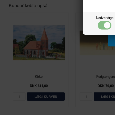
Kunder købte også
Nødvendige
Kirke
Fodgængere
DKK 611,00
DKK 79,00