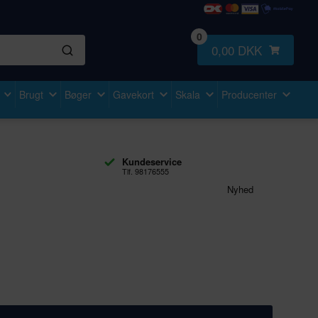
0
0,00 DKK
Brugt
Bøger
Gavekort
Skala
Producenter
Kundeservice
Tlf. 98176555
Nyhed