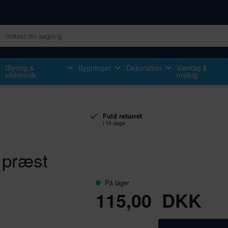
Styring &
Bygninger
Dekoration
Værktøj &
elektronik
maling
Fuld returret
i 14 dage
 præst
På lager
115,00
DKK