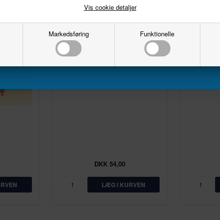
Email
Vis cookie detaljer
Markedsføring
Funktionelle
Tilmeld
Plastiklim "SUPER-EXPERT"
EXPERT,
DKK 54,00