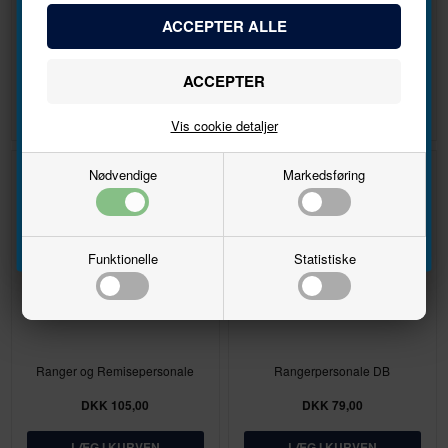
Bliv den første til at høre, når der kommer nye
Banearbejdere
Banepersonale DB
modeller.
DKK 107,00
DKK 79,00
Navn
Vis cookie detaljer
Email
Nødvendige
Markedsføring
Tilmeld
Funktionelle
Statistiske
Ranger og Remisepersonale
Rangerpersonale DB
DKK 105,00
DKK 79,00