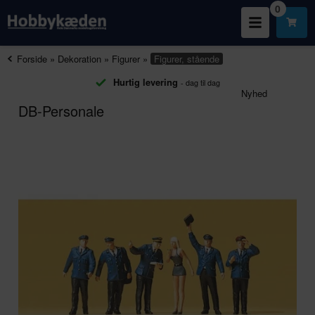
0
Forside
»
Dekoration
»
Figurer
»
Figurer, stående
Hurtig levering
- dag til dag
Nyhed
DB-Personale