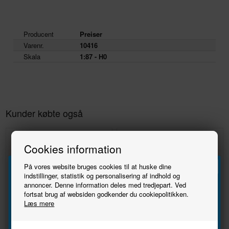
Producent
Preiser
Varenr.
10416
Skala
1:87 - H0
Kunder købte også
Cookies information
På vores website bruges cookies til at huske dine
indstillinger, statistik og personalisering af indhold og
annoncer. Denne information deles med tredjepart. Ved
Tilmeld
fortsat brug af websiden godkender du cookiepolitikken.
Læs mere
nyhedsbrevet