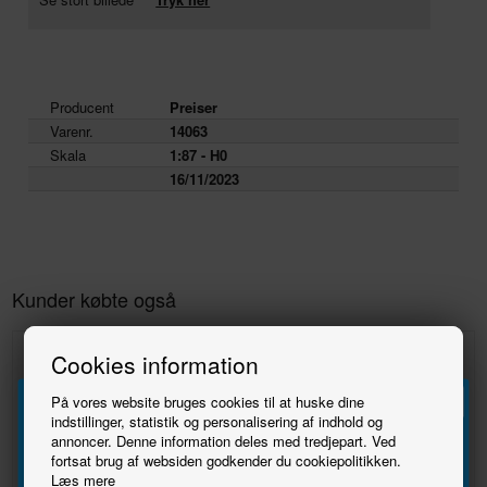
Producent
Preiser
Varenr.
14063
Skala
1:87 - H0
16/11/2023
Kunder købte også
Cookies information
På vores website bruges cookies til at huske dine
indstillinger, statistik og personalisering af indhold og
annoncer. Denne information deles med tredjepart. Ved
Tilmeld
fortsat brug af websiden godkender du cookiepolitikken.
Læs mere