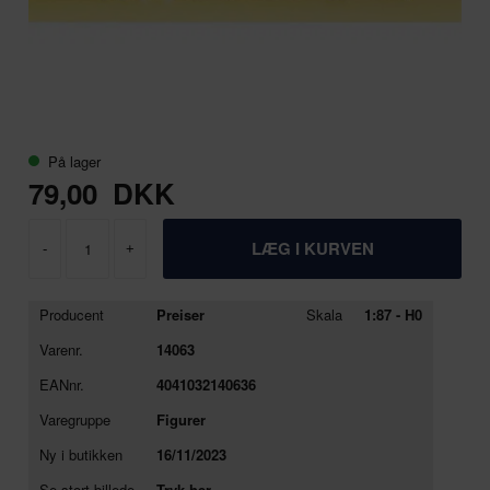
På lager
79,00
DKK
-
+
Producent
Preiser
Skala
1:87 - H0
Varenr.
14063
EANnr.
4041032140636
Varegruppe
Figurer
Ny i butikken
16/11/2023
Se stort billede
Tryk her