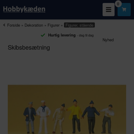
0
Forside
»
Dekoration
»
Figurer
»
Figurer, stående
Hurtig levering
- dag til dag
Nyhed
Skibsbesætning