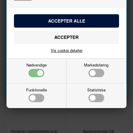
nyhedsbrevet
Bliv den første til at høre, når der kommer nye
Naturlige fibertræer og buske
Siddende figurer, til hestevogn
modeller.
Lysegrøn
Navn
DKK 298,00
DKK 135,00
Vis cookie detaljer
Email
Nødvendige
Markedsføring
Tilmeld
Funktionelle
Statistiske
Personer i gadebilledet ca år
Banepersonale DB