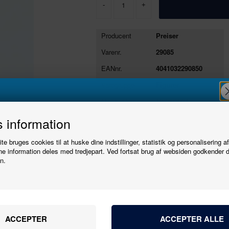
-
+
Producent
Preiser
Varenr.
29085
EANnr.
4041032290850
Varegruppe
Figurer
Ny i butikken
10/06/2024
Tilmeld
Se stort billede
Tryk her
 information
e bruges cookies til at huske dine indstillinger, statistik og personalisering a
nyhedsbrevet
e information deles med tredjepart. Ved fortsat brug af websiden godkender 
n.
Producent
Preiser
Bliv den første til at høre, når der kommer nye
Varenr.
29085
10/06/2024
modeller.
Navn