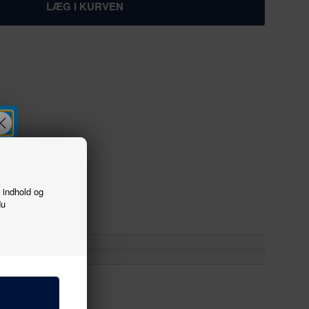
f indhold og
du