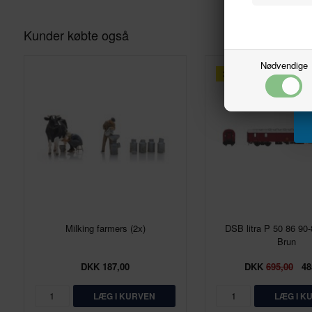
Kunder købte også
Nødvendige
30%
Milking farmers (2x)
DSB litra P 50 86 90-
Brun
DKK 187,00
DKK
695,00
48