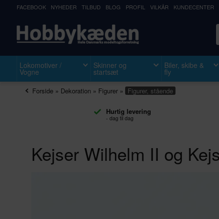
FACEBOOK
NYHEDER
TILBUD
BLOG
PROFIL
VILKÅR
KUNDECENTER
Lokomotiver /
Skinner og
Biler, skibe &
Vogne
startsæt
fly
Forside
»
Dekoration
»
Figurer
»
Figurer, stående
Hurtig levering
- dag til dag
Kejser Wilhelm II og Kej