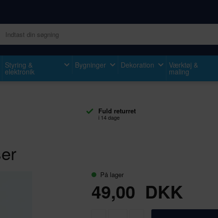
Styring &
Bygninger
Dekoration
Værktøj &
elektronik
maling
Fuld returret
i 14 dage
ser
På lager
49,00
DKK