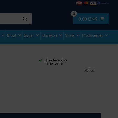
0
0,00 DKK
Brugt
Bøger
Gavekort
Skala
Producenter
Kundeservice
Tlf. 98176555
Nyhed