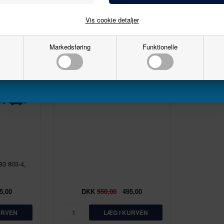
Email
Vis cookie detaljer
Markedsføring
Funktionelle
10%
Tilmeld
DSB Bgh 114
83 803-4,
5,00
DKK
550,00
495,00