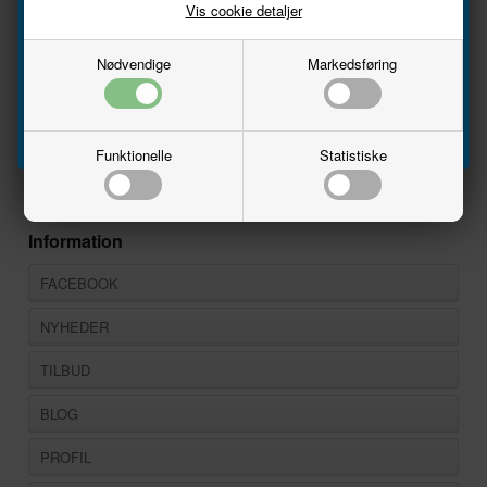
Vis cookie detaljer
Email
Passende til scener fra landet.
Nødvendige
Markedsføring
Producent
Preiser
Tilmeld
Varenr.
79040
Skala
1:160 - N
Funktionelle
Statistiske
Information
FACEBOOK
NYHEDER
TILBUD
BLOG
PROFIL