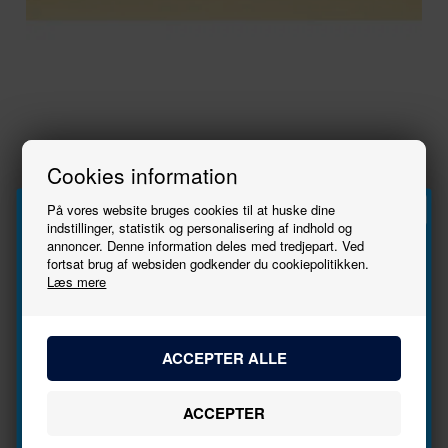
På lager
97,00
DKK
Cookies information
På vores website bruges cookies til at huske dine
indstillinger, statistik og personalisering af indhold og
-
+
annoncer. Denne information deles med tredjepart. Ved
Tilmeld
fortsat brug af websiden godkender du cookiepolitikken.
Læs mere
Producent
Preiser
Skala
1:160 - N
nyhedsbrevet
Varenr.
79040
EANnr.
4041032790404
Bliv den første til at høre, når der kommer nye
modeller.
Varegruppe
Figurer
Navn
Se stort billede
Tryk her