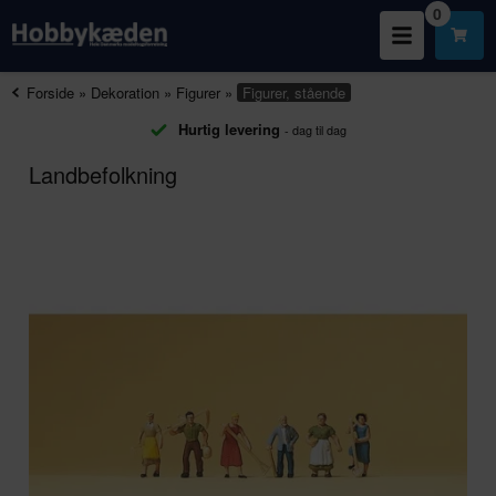
0
Forside
»
Dekoration
»
Figurer
»
Figurer, stående
Hurtig levering
- dag til dag
Landbefolkning