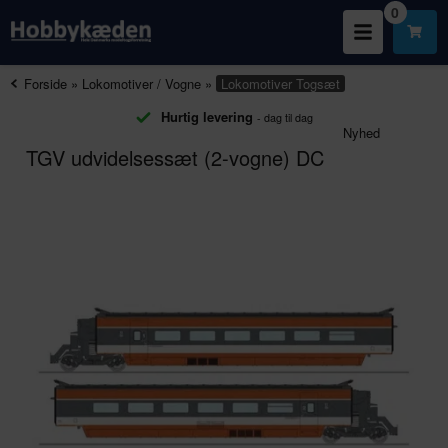
0
Forside
»
Lokomotiver / Vogne
»
Lokomotiver
Togsæt
Hurtig levering
- dag til dag
Nyhed
TGV udvidelsessæt (2-vogne) DC