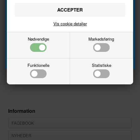
billede
Navn
Supleringssæt til SNCF TGV-sæt fra REE, sættet består af 2
mellemvogne R3 samt R7 og er med indbygget lys
Vis cookie detaljer
Email
Producent
REE Model
Nødvendige
Markedsføring
Varenr.
TGV-003
Tilmeld
Nationalitet
Frankrig
Strømsystem
DC
Funktionelle
Statistiske
Skala
1:87 - H0
23/01/2025
Epoke
IV
Information
FACEBOOK
NYHEDER