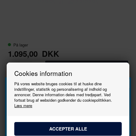
På lager
1.095,00
DKK
-
+
Cookies information
På vores website bruges cookies til at huske dine
Producent
REE Model
Skala
1:87 -
indstillinger, statistik og personalisering af indhold og
H0
annoncer. Denne information deles med tredjepart. Ved
Tilmeld
Varenr.
TGV-003
Strøm
DC
fortsat brug af websiden godkender du cookiepolitikken.
Læs mere
EANnr.
637902380239
Nationalitet
Frankrig
nyhedsbrevet
Varegruppe
Lokomotiver
Baneforvaltning
SNCF
Togsæt
Ny i
23/01/2025
Epoke
Epoke
Bliv den første til at høre, når der kommer nye
butikken
IV
modeller.
Se stort
Tryk her