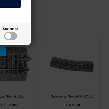
Statistiske
des Gleis G¼ DC
Gebogenes Gleis R10, 15° DC
DKK 27,00
DKK 36,00