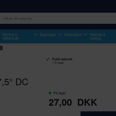
Styring &
Bygninger
Dekoration
Værktøj &
elektronik
maling
)
Fuld returret
i 14 dage
7,5° DC
På lager
27,00
DKK