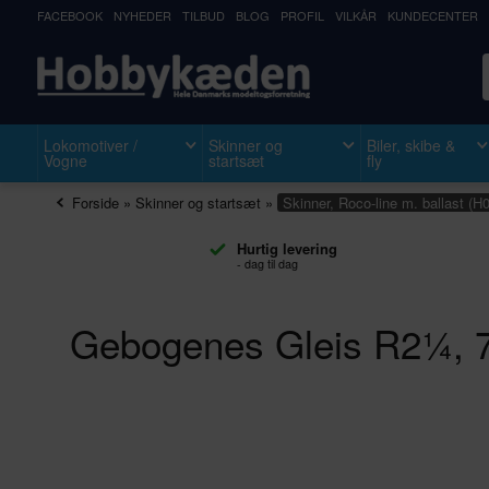
FACEBOOK
NYHEDER
TILBUD
BLOG
PROFIL
VILKÅR
KUNDECENTER
Lokomotiver /
Skinner og
Biler, skibe &
Vogne
startsæt
fly
Forside
»
Skinner og startsæt
»
Skinner, Roco-line m. ballast (H0
Hurtig levering
- dag til dag
Gebogenes Gleis R2¼, 