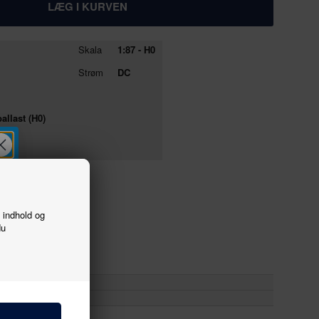
Skala
1:87 - H0
Strøm
DC
allast (H0)
f indhold og
du