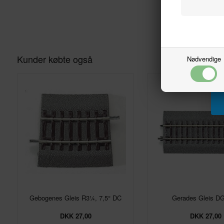
Kunder købte også
Nødvendige
Gebogenes Gleis R3¼, 7,5° DC
Gerades Gleis D
DKK 27,00
DKK 27,00