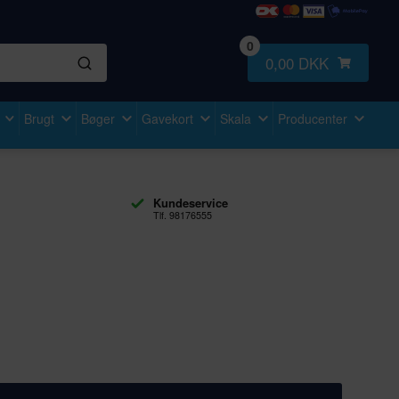
0
0,00 DKK
Brugt
Bøger
Gavekort
Skala
Producenter
Kundeservice
Tlf. 98176555