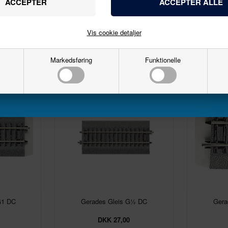
Email
Vis cookie detaljer
Markedsføring
Funktionelle
Tilmeld
G1 DC
Gerades Gleis G½ DC
Gera
DKK 27,00