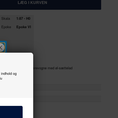
Skala
1:87 - H0
Epoke
Epoke VI
 af 2 stk. containerbærevogne med øl-sættelad
f indhold og
du