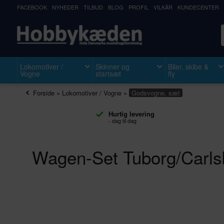
FACEBOOK
NYHEDER
TILBUD
BLOG
PROFIL
VILKÅR
KUNDECENTER
Lokomotiver /
Skinner og
Biler, skibe &
Vogne
startsæt
fly
Forside
»
Lokomotiver / Vogne
»
Godsvogne, sæt
Hurtig levering
- dag til dag
Wagen-Set Tuborg/Carls