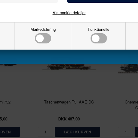
Email
Vis cookie detaljer
Markedsføring
Funktionelle
Tilmeld
m 752
Taschenwagen T3, AAE DC
Chemie
C
5,00
DKK 487,00