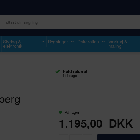
Styring &
Bygninger
Dekoration
Værktøj &
elektronik
maling
Fuld returret
i 14 dage
berg
På lager
1.195,00
DKK