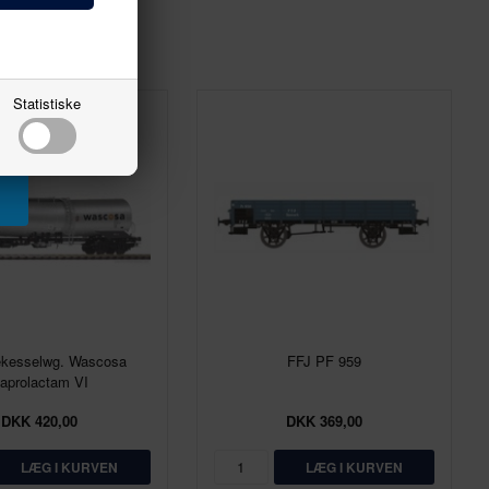
Statistiske
kesselwg. Wascosa
FFJ PF 959
aprolactam VI
DKK 420,00
DKK 369,00