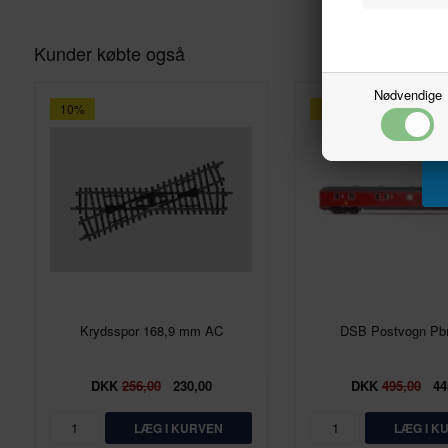
Kunder købte også
Nødvendige
10%
10%
Krydsspor 168,9 mm AC
DSB Postvogn Pb
DKK
256,00
230,00
DKK
495,00
44