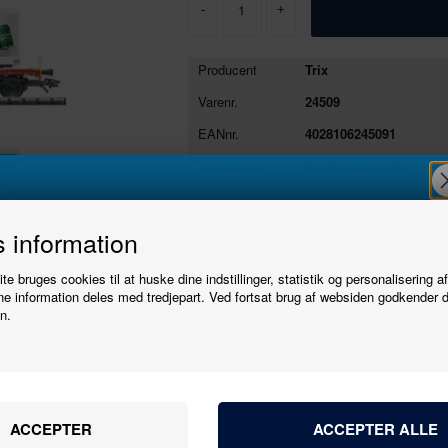
-
+
Producent
Trix
Varenr.
24509
EANnr.
4028106245091
Varegruppe
Godsvogne, sæt
Se stort billede
Tryk her
Tilmeld
 information
dobbelt Carlsberg/Tuborg vognsæt bestående
e bruges cookies til at huske dine indstillinger, statistik og personalisering a
nyhedsbrevet
e information deles med tredjepart. Ved fortsat brug af websiden godkender 
Producent
Trix
n.
Varenr.
24509
Bliv den første til at høre, når der kommer nye
Skala
1:87 - H0
modeller.
Epoke
VI
Navn