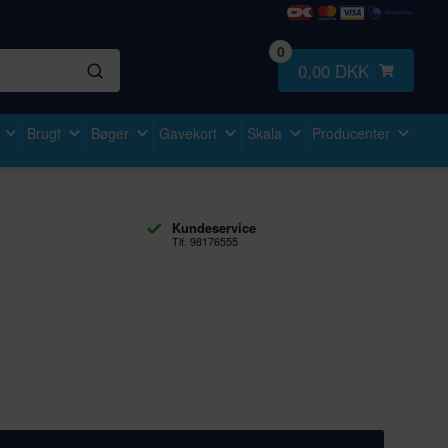
0
0,00 DKK
Brugt
Bøger
Gavekort
Skala
Producenter
Kundeservice
Tlf. 98176555