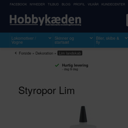
FACEBOOK
NYHEDER
TILBUD
BLOG
PROFIL
VILKÅR
KUNDECENTER
Lokomotiver /
Skinner og
Biler, skibe &
Vogne
startsæt
fly
Forside
»
Dekoration
»
Lim landskab
Hurtig levering
- dag til dag
Styropor Lim