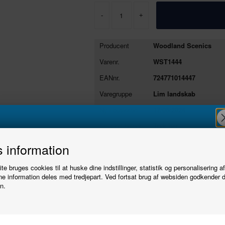
-
+
Producent
Woodland Scenics
Varenr.
WST1444
EANnr.
724771014447
Varegruppe
Lim landskab
Ny i butikken
17/06/2024
Se stort billede
Tryk her
Tilmeld
 information
Specielt formuleret til skum, men også effek
e bruges cookies til at huske dine indstillinger, statistik og personalisering a
Form Tack lim tørrer klart og har høj klæbeevn
nyhedsbrevet
e information deles med tredjepart. Ved fortsat brug af websiden godkender 
Brug som kontaktlim, når der limes to store o
n.
354mL
Bliv den første til at høre, når der kommer nye
modeller.
Producent
Woodland Scenics