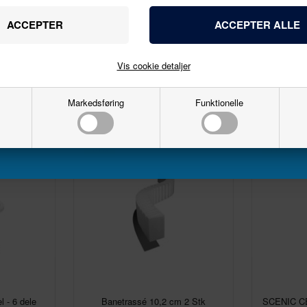
Varenr.
WST1444
Navn
17/06/2024
Email
Vis cookie detaljer
Markedsføring
Funktionelle
Tilmeld
10%
11%
 - 6 dele
Banetrassé 10,2 cm 2 Stk
SCENIC CE