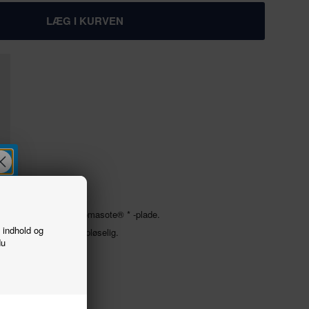
tivt på træ, kork og Homasote® * -plade.
f indhold og
e, er giftfri og vandopløselig.
du
verflader.