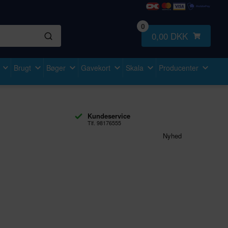
0
0,00 DKK
Brugt
Bøger
Gavekort
Skala
Producenter
Kundeservice
Tlf. 98176555
Nyhed