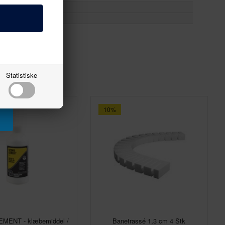
Statistiske
10%
MENT - klæbemiddel /
Banetrassé 1,3 cm 4 Stk