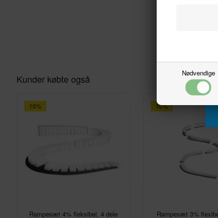
Nødvendige
Kunder købte også
10%
10%
Rampesæt 4% fleksibel, 4 dele
Rampesæt 3% flexibel