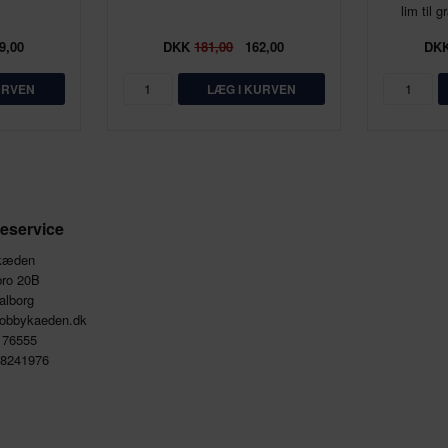
lim til 
9,00
DKK
181,00
162,00
DK
eservice
kæden
bro 20B
alborg
obbykaeden.dk
8176555
28241976