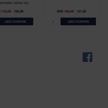
græsflader, ballast osv
K
112,00
100,00
DKK
146,00
131,00