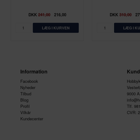
DKK
241,00
216,00
DKK
310,00
27
Information
Kund
Facebook
Hobby
Nyheder
Vester
Tilbud
9000 A
Blog
info@h
Profil
Tlf. 9
Vilkår
CVR: 
Kundecenter