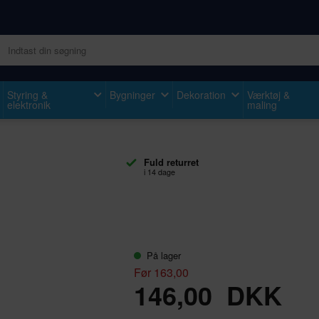
Styring &
Bygninger
Dekoration
Værktøj &
elektronik
maling
Fuld returret
i 14 dage
På lager
Før 163,00
146,00
DKK