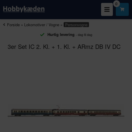
0
Forside
»
Lokomotiver / Vogne
»
Personvogne
Hurtig levering
- dag til dag
3er Set IC 2. Kl. + 1. Kl. + ARmz DB IV DC