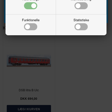
Tilmeld
Funktionelle
Statistiske
Kunder købte også
DSB litra B Uic
DKK 694,00