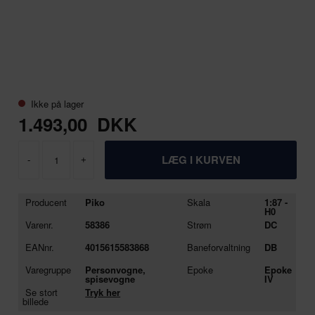
Ikke på lager
1.493,00
DKK
-
+
Producent
Piko
Skala
1:87 -
H0
Varenr.
58386
Strøm
DC
EANnr.
4015615583868
Baneforvaltning
DB
Varegruppe
Personvogne,
Epoke
Epoke
spisevogne
IV
Se stort
Tryk her
billede