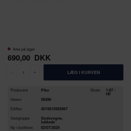
Ikke på lager
690,00
DKK
-
+
Producent
Piko
Skala
1:87 -
H0
Varenr.
58396
EANnr.
4015615583967
Varegruppe
Godsvogne,
lukkede
Ny i butikken
02/07/2024