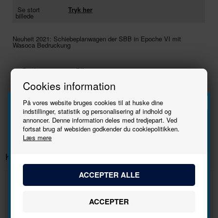
Se stort
Tryk her
billede
Neuheit 2021: Schiebeplanwagen der SBB in Epoche VI mit
Wasoca Bedruckung
Producent
Piko
Varenr.
58396
Cookies information
Skala
1:87 - H0
På vores website bruges cookies til at huske dine
02/07/2024
indstillinger, statistik og personalisering af indhold og
annoncer. Denne information deles med tredjepart. Ved
Tilmeld
fortsat brug af websiden godkender du cookiepolitikken.
Læs mere
nyhedsbrevet
Kunder købte også
Bliv den første til at høre, når der kommer nye
modeller.
Navn