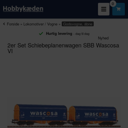
0
Forside
»
Lokomotiver / Vogne
»
Godsvogne, åbne
Hurtig levering
- dag til dag
Nyhed
2er Set Schiebeplanenwagen SBB Wascosa
VI